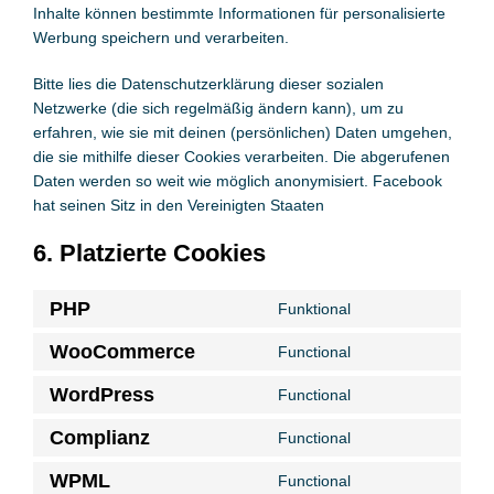
Inhalte können bestimmte Informationen für personalisierte
Werbung speichern und verarbeiten.
Bitte lies die Datenschutzerklärung dieser sozialen
Netzwerke (die sich regelmäßig ändern kann), um zu
erfahren, wie sie mit deinen (persönlichen) Daten umgehen,
die sie mithilfe dieser Cookies verarbeiten. Die abgerufenen
Daten werden so weit wie möglich anonymisiert. Facebook
hat seinen Sitz in den Vereinigten Staaten
6. Platzierte Cookies
PHP
Funktional
Consent
to
WooCommerce
Functional
Consent
service
to
WordPress
php
Functional
Consent
service
to
Complianz
woocommerce
Functional
Consent
service
to
WPML
wordpress
Functional
Consent