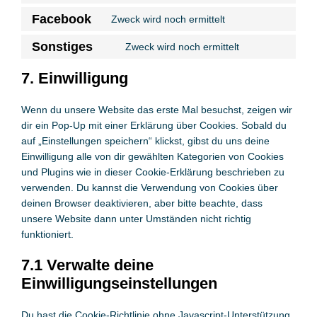
service
to
Facebook
complianz
Zweck wird noch ermittelt
Consent
service
to
Sonstiges
wpml
Zweck wird noch ermittelt
Consent
service
to
facebook
7. Einwilligung
service
sonstiges
Wenn du unsere Website das erste Mal besuchst, zeigen wir
dir ein Pop-Up mit einer Erklärung über Cookies. Sobald du
auf „Einstellungen speichern“ klickst, gibst du uns deine
Einwilligung alle von dir gewählten Kategorien von Cookies
und Plugins wie in dieser Cookie-Erklärung beschrieben zu
verwenden. Du kannst die Verwendung von Cookies über
deinen Browser deaktivieren, aber bitte beachte, dass
unsere Website dann unter Umständen nicht richtig
funktioniert.
7.1 Verwalte deine
Einwilligungseinstellungen
Du hast die Cookie-Richtlinie ohne Javascript-Unterstützung